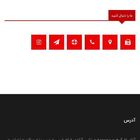
ما را دنبال کنید
آدرس
آزاد راه کرج – مجموعه ورزشی آزادی ضلع غربی – درب پنج سالن – تهران –