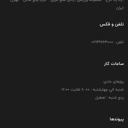
ایران
تلفن و فکس
تلفن : 02149764000
ساعات کار
روزهای عادی:
شنبه الي چهارشنبه : 00: 8 لغايت 16:00
پنج شنبه : تعطیل
پیوندها