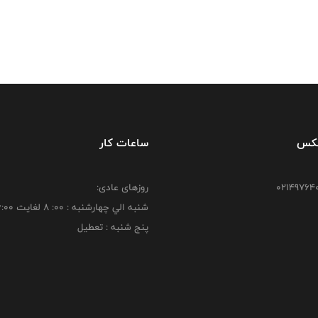
فکس
ساعات کار
روزهای عادی:
شنبه الي چهارشنبه : 00: 8 لغايت 16:00
پنج شنبه : تعطیل