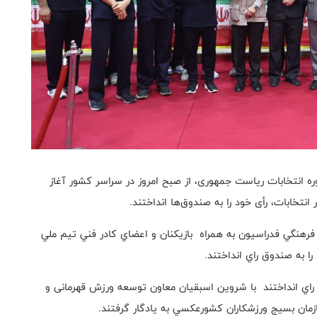
ه انتخابات ریاست جمهوری، از صبح امروز در سراسر کشور آغاز
نتخابات، رأی خود را به صندوق‌ها انداختند.
نگي فدراسيون به همراه بازيكنان و اعضاي كادر فني تيم ملي
را به صندوق راي انداختند.
 راي انداختند با شروين اسبقيان معاون توسعه ورزش قهرمانی و
مان بسیج ورزشکاران کشورعكسي به يادگار گرفتند.