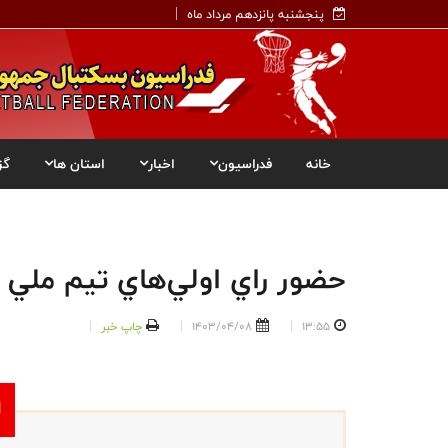
پنجشنبه پانزدهم مرداد ماه
خانه
فدراسیون
اخبار
استان ها
گز
حضور راي اولي‌هاي تيم ملي ب
13:55
1403/04/08
چاپ خبر