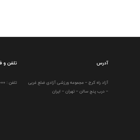
آدرس
تلفن و 
آزاد راه کرج – مجموعه ورزشی آزادی ضلع غربی
تلفن : 02149764000
– درب پنج سالن – تهران – ایران