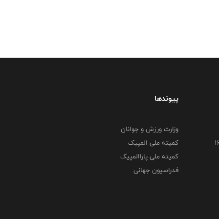
پیوندها
وزارت ورزش و جوانان
کمیته ملی المپیک
کمیته ملی پاراالمپیک
فدراسیون جهانی