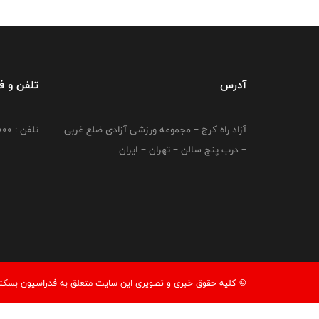
آدرس
تلفن و 
آزاد راه کرج – مجموعه ورزشی آزادی ضلع غربی
تلفن : 02149764000
– درب پنج سالن – تهران – ایران
© کليه حقوق خبری و تصويری اين سايت متعلق به فدراسیون بسکتبال