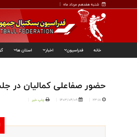
شنبه هفدهم مرداد ماه
خانه
فدراسیون
اخبار
استان ها
گز
حضور صفاعلی کمالیان در جلس
23:18
1403/04/09
چاپ خبر