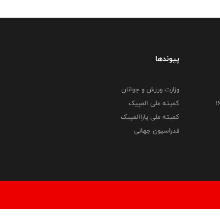
پیوندها
وزارت ورزش و جوانان
کمیته ملی المپیک
کمیته ملی پاراالمپیک
فدراسیون جهانی