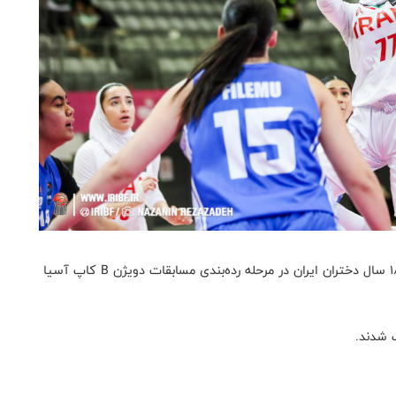
به گزارش روابط عمومی فدراسیون بسکتبال، تیم ملی زیر ۱۸ سال دختران ایران در مرحله رده‌بندی مسابقات دویژن B کاپ آسیا