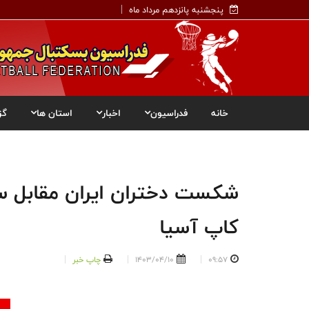
پنجشنبه پانزدهم مرداد ماه
خانه
فدراسیون
اخبار
استان ها
گز
شکست دختران ایران مقابل سام
کاپ آسیا
09:57
1403/04/10
چاپ خبر