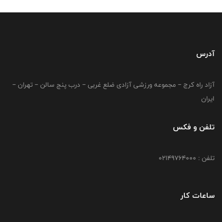
آدرس
آزاد راه کرج – مجموعه ورزشی آزادی ضلع غربی – درب پنج سالن – تهران –
ایران
تلفن و فکس
تلفن : 02149764000
ساعات کار