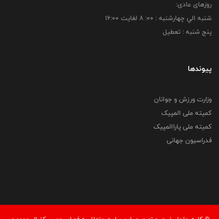
روزهای عادی:
شنبه الي چهارشنبه : 00: 8 لغايت 16:00
پنج شنبه : تعطیل
پیوندها
وزارت ورزش و جوانان
کمیته ملی المپیک
کمیته ملی پاراالمپیک
فدراسیون جهانی