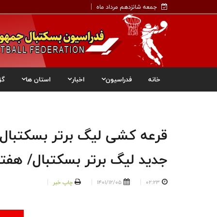
جمعه شانزدهم مرداد ماه
خانه
فدراسیون
اخبار
استان ها
گز
جدید لیگ برتر بسکتبال/ هفتم
02:23
1401/12/05
چاپ خبر