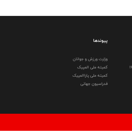
پیوندها
وزارت ورزش و جوانان
کمیته ملی المپیک
کمیته ملی پاراالمپیک
فدراسیون جهانی