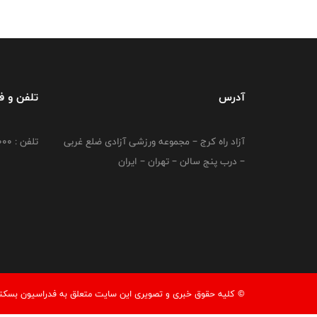
آدرس
تلفن و 
آزاد راه کرج – مجموعه ورزشی آزادی ضلع غربی
تلفن : 02149764000
– درب پنج سالن – تهران – ایران
© کليه حقوق خبری و تصويری اين سايت متعلق به فدراسیون بسکتبال