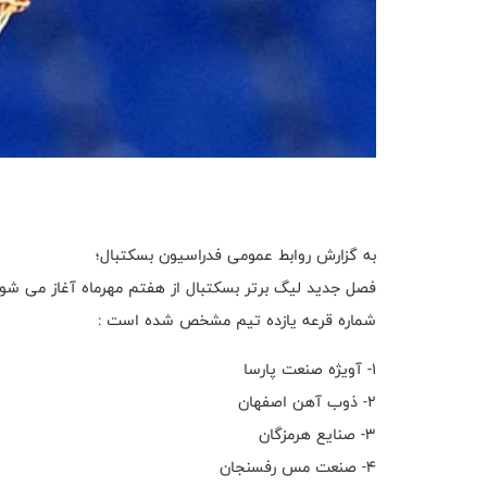
به گزارش روابط عمومی فدراسیون بسکتبال؛
فصل جدید لیگ برتر بسکتبال از هفتم مهرماه آغاز می شود
شماره قرعه یازده تیم مشخص شده است :
١- آويژه صنعت پارسا
٢- ذوب آهن اصفهان
٣- صنايع هرمزگان
٤- صنعت مس رفسنجان