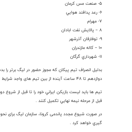
٥- صنعت مس كرمان
٦- رعد پدافند هوايي
٧- مهرام
٨ – پالايش نفت ابادان
٩- توفارقان آذرشهر
١٠ – كاله مازندران
١١- شهرداري گرگان
بدلیل انصراف تیم پیکان که مجوز حضور در لیگ برتر را بد
دوازدهم تا ٤٨ ساعت آينده از بين تیم های واجد شرایط لیگ دسته یک انتخاب ‌ و اعلام خواهد شد.
تيم ها بايد ليست بازيكن ايراني خود را تا قبل از شروع دور
قبل از مرحله نيمه نهايي تكميل کنند .
در صورت شیوع مجدد پاندمی کرونا، سازمان ليگ برای نحوه
گيري خواهد کرد .