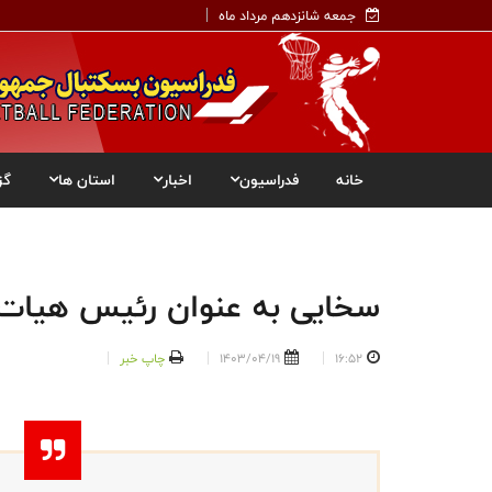
جمعه شانزدهم مرداد ماه
خانه
فدراسیون
اخبار
استان ها
گز
سخایی به عنوان رئیس هیات
16:52
1403/04/19
چاپ خبر