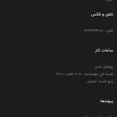
تلفن و فکس
تلفن : 02149764000
ساعات کار
روزهای عادی:
شنبه الي چهارشنبه : 00: 8 لغايت 16:00
پنج شنبه : تعطیل
پیوندها