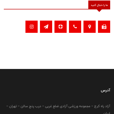
ما را دنبال کنید
آدرس
آزاد راه کرج – مجموعه ورزشی آزادی ضلع غربی – درب پنج سالن – تهران –
ایران