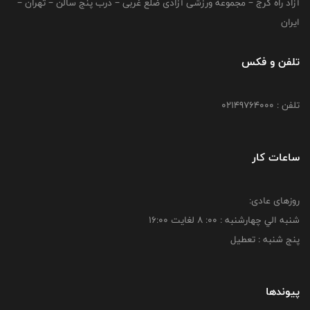
آزاد راه کرج – مجموعه ورزشی آزادی ضلع غربی – درب پنج سالن – تهران –
ایران
تلفن و فکس
تلفن : 02149764000
ساعات کار
روزهای عادی:
شنبه الي چهارشنبه : 00: 8 لغايت 16:00
پنج شنبه : تعطیل
پیوندها