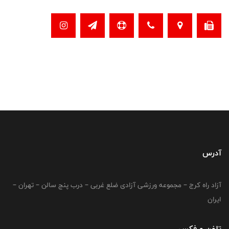
آدرس
آزاد راه کرج – مجموعه ورزشی آزادی ضلع غربی – درب پنج سالن – تهران –
ایران
تلفن و فکس