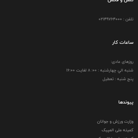
تلفن : 02149764000
ساعات کار
روزهای عادی:
شنبه الي چهارشنبه : 00: 8 لغايت 16:00
پنج شنبه : تعطیل
پیوندها
وزارت ورزش و جوانان
کمیته ملی المپیک