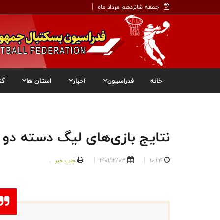
جمعه شانزدهم مرداد ماه
خانه
فدراسیون
اخبار
استان ها
گز
نتایج بازی‌های لیگ دسته دو
10:24
1401/12/03
چاپ خبر