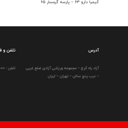
کیمیا دارو ۶۳ – پارسه گرمسار ۶۵
آدرس
تلفن و 
آزاد راه کرج – مجموعه ورزشی آزادی ضلع غربی
تلفن : 02149764000
– درب پنج سالن – تهران – ایران