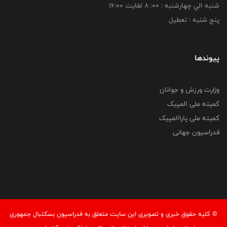
شنبه الي چهارشنبه : 00: 8 لغايت 16:00
پنج شنبه : تعطیل
پیوندها
وزارت ورزش و جوانان
کمیته ملی المپیک
کمیته ملی پاراالمپیک
فدراسیون جهانی
© کليه حقوق خبری و تصويری اين سايت متعلق به فدراسیون بسکتبال جمهوری