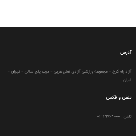
آدرس
آزاد راه کرج – مجموعه ورزشی آزادی ضلع غربی – درب پنج سالن – تهران –
ایران
تلفن و فکس
تلفن : 02149764000