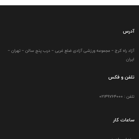
آدرس
آزاد راه کرج – مجموعه ورزشی آزادی ضلع غربی – درب پنج سالن – تهران –
ایران
تلفن و فکس
تلفن : 02149764000
ساعات کار