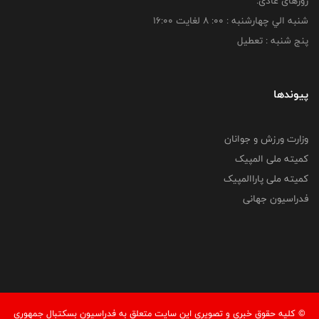
روزهای عادی:
شنبه الي چهارشنبه : 00: 8 لغايت 16:00
پنج شنبه : تعطیل
پیوندها
وزارت ورزش و جوانان
کمیته ملی المپیک
کمیته ملی پاراالمپیک
فدراسیون جهانی
© کليه حقوق خبری و تصويری اين سايت متعلق به فدراسیون بسکتبال جمهوری