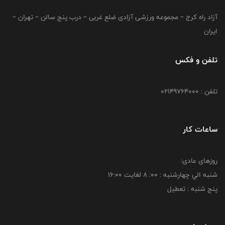
آزاد راه کرج – مجموعه ورزشی آزادی ضلع غربی – درب پنج سالن – تهران –
ایران
تلفن و فکس
تلفن : 02149764000
ساعات کار
روزهای عادی:
شنبه الي چهارشنبه : 00: 8 لغايت 16:00
پنج شنبه : تعطیل