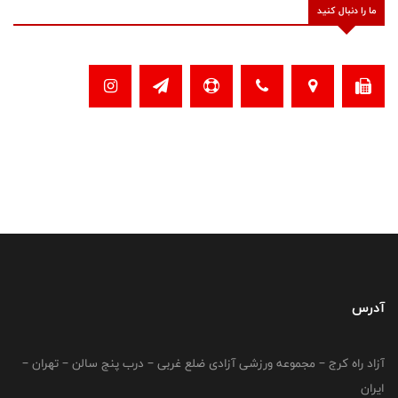
ما را دنبال کنید
آدرس
آزاد راه کرج – مجموعه ورزشی آزادی ضلع غربی – درب پنج سالن – تهران –
ایران