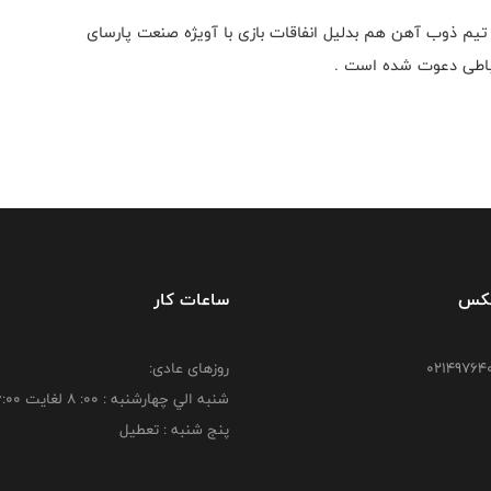
تیم ذوب آهن هم بدلیل انفاقات بازی با آویژه صنعت پارسای
باطی دعوت شده است .
فکس
ساعات کار
روزهای عادی:
شنبه الي چهارشنبه : 00: 8 لغايت 16:00
پنج شنبه : تعطیل