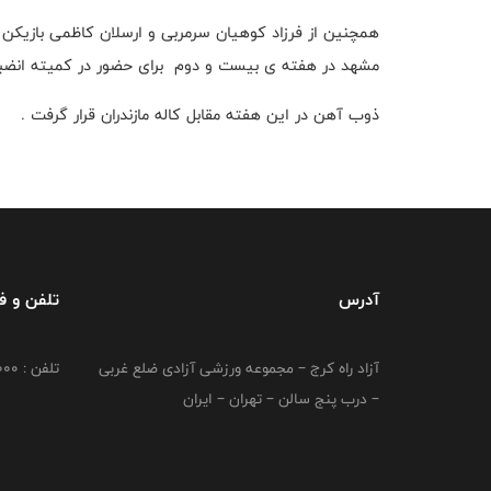
همچنین از فرزاد کوهیان سرمربی و ارسلان کاظمی بازیکن 
مشهد در هفته ی بیست و دوم برای حضور در کمیته انض
ذوب آهن در این هفته مقابل کاله مازندران قرار گرفت .
آدرس
تلفن و 
آزاد راه کرج – مجموعه ورزشی آزادی ضلع غربی
تلفن : 02149764000
– درب پنج سالن – تهران – ایران