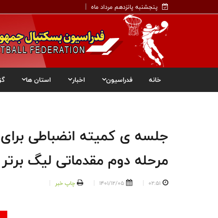
پنجشنبه پانزدهم مرداد ماه
خانه
فدراسیون
اخبار
استان ها
گز
جلسه ی کمیته انضباطی برای 
مرحله دوم مقدماتی لیگ برتر 
02:51
1401/12/05
چاپ خبر