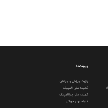
پیوندها
وزارت ورزش و جوانان
کمیته ملی المپیک
کمیته ملی پاراالمپیک
فدراسیون جهانی