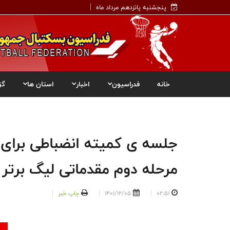
پنجشنبه پانزدهم مرداد ماه
خانه
فدراسیون
اخبار
استان ها
گز
جلسه ی کمیته انضباطی برای 
مرحله دوم مقدماتی لیگ برتر 
02:51
1401/12/05
چاپ خبر