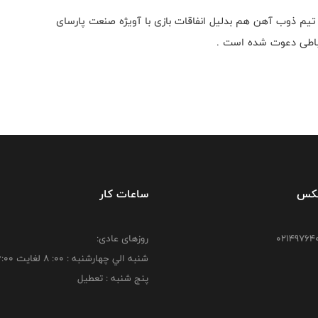
تیم ذوب آهن هم بدلیل انفاقات بازی با آویژه صنعت پارسای
باطی دعوت شده است .
فکس
ساعات کار
روزهای عادی:
شنبه الي چهارشنبه : 00: 8 لغايت 16:00
پنج شنبه : تعطیل