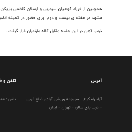
همچنین از فرزاد کوهیان سرمربی و ارسلان کاظمی بازیکن 
مشهد در هفته ی بیست و دوم برای حضور در کمیته انض
ذوب آهن در این هفته مقابل کاله مازندران قرار گرفت .
آدرس
تلفن و 
آزاد راه کرج – مجموعه ورزشی آزادی ضلع غربی
تلفن : 02149764000
– درب پنج سالن – تهران – ایران