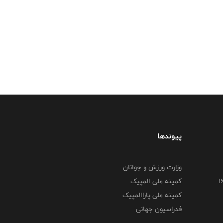
پیوندها
وزارت ورزش و جوانان
کمیته ملی المپیک
کمیته ملی پاراالمپیک
فدراسیون جهانی