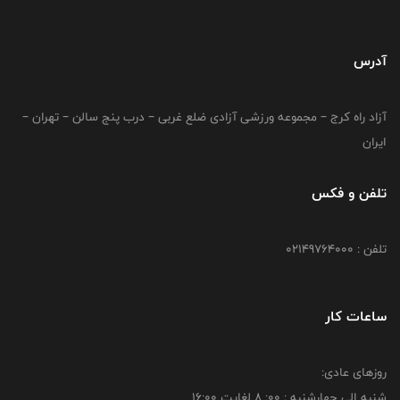
آدرس
آزاد راه کرج – مجموعه ورزشی آزادی ضلع غربی – درب پنج سالن – تهران –
ایران
تلفن و فکس
تلفن : 02149764000
ساعات کار
روزهای عادی:
شنبه الي چهارشنبه : 00: 8 لغايت 16:00