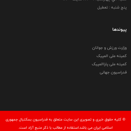
پنج شنبه : تعطیل
پیوندها
وزارت ورزش و جوانان
کمیته ملی المپیک
کمیته ملی پاراالمپیک
فدراسیون جهانی
© کليه حقوق خبری و تصويری اين سايت متعلق به فدراسیون بسکتبال جمهوری
اسلامی ایران می باشد.استفاده از مطالب با ذكر منبع آزاد است.