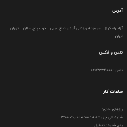
آدرس
آزاد راه کرج – مجموعه ورزشی آزادی ضلع غربی – درب پنج سالن – تهران –
ایران
تلفن و فکس
تلفن : 02149764000
ساعات کار
روزهای عادی:
شنبه الي چهارشنبه : 00: 8 لغايت 16:00
پنج شنبه : تعطیل