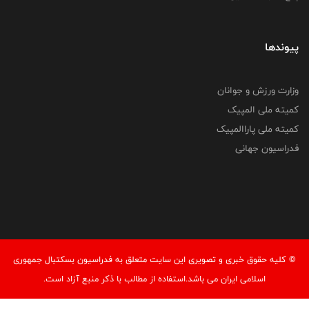
پیوندها
وزارت ورزش و جوانان
کمیته ملی المپیک
کمیته ملی پاراالمپیک
فدراسیون جهانی
© کليه حقوق خبری و تصويری اين سايت متعلق به فدراسیون بسکتبال جمهوری
اسلامی ایران می باشد.استفاده از مطالب با ذكر منبع آزاد است.