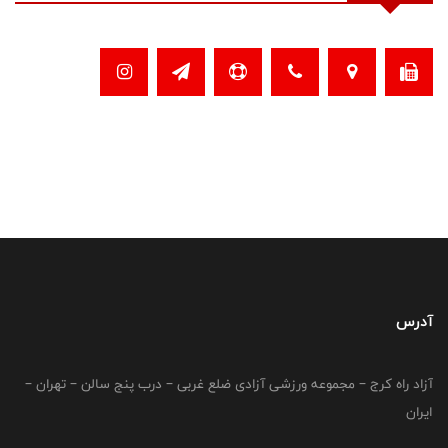
آدرس
آزاد راه کرج – مجموعه ورزشی آزادی ضلع غربی – درب پنج سالن – تهران –
ایران