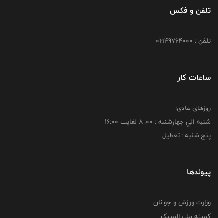
تلفن و فکس
تلفن : 02149764000
ساعات کار
روزهای عادی:
شنبه الي چهارشنبه : 00: 8 لغايت 16:00
پنج شنبه : تعطیل
پیوندها
وزارت ورزش و جوانان
کمیته ملی المپیک