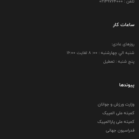
تلفن : 02149764000
ساعات کار
روزهای عادی:
شنبه الي چهارشنبه : 00: 8 لغايت 16:00
پنج شنبه : تعطیل
پیوندها
وزارت ورزش و جوانان
کمیته ملی المپیک
کمیته ملی پاراالمپیک
فدراسیون جهانی