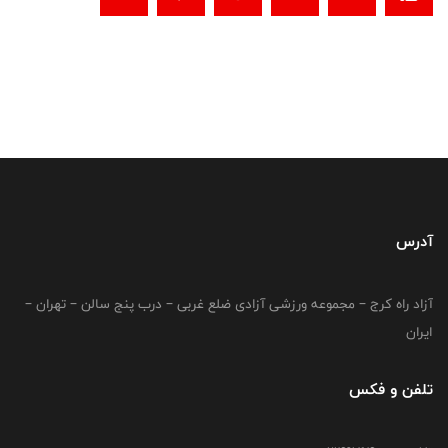
آدرس
آزاد راه کرج – مجموعه ورزشی آزادی ضلع غربی – درب پنج سالن – تهران –
ایران
تلفن و فکس