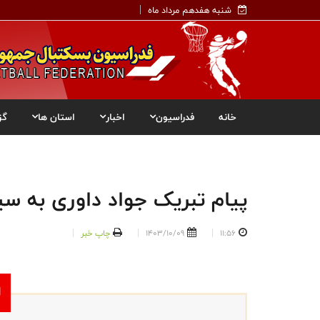
شنبه هفدهم مرداد ماه
خانه
فدراسیون
اخبار
استان ها
گز
پیام تبریک جواد داوری به س
11:56
1403/10/09
چاپ خبر