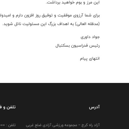
این مرز و بوم خواهید برداشت.
برای شما آرزوی موفقیت و توفیق روز افزون دارم و امید
(مدظله العالی) به اهداف بزرگ این مسئولیت نائل شوید.
جواد داوری
رئیس فدراسیون بسکتبال
انتهای پیام
آدرس
تلفن و 
آزاد راه کرج – مجموعه ورزشی آزادی ضلع غربی
تلفن : 02149764000