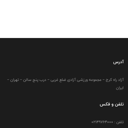
آدرس
آزاد راه کرج – مجموعه ورزشی آزادی ضلع غربی – درب پنج سالن – تهران –
ایران
تلفن و فکس
تلفن : 02149764000