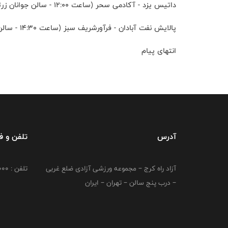
داتیس یزد - آکادمی سحر (ساعت ۱۲:۰۰ - سالن جوانان زرتشتی یزد)
پالایش نفت آبادان - فرآورشریف سبز (ساعت ۱۴:۳۰ - سالن ۱۷ شهریور آبادان)
انتهای پیام
آدرس
تلفن و 
آزاد راه کرج – مجموعه ورزشی آزادی ضلع غربی
تلفن : 02149764000
– درب پنج سالن – تهران – ایران