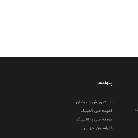
پیوندها
وزارت ورزش و جوانان
کمیته ملی المپیک
کمیته ملی پاراالمپیک
فدراسیون جهانی