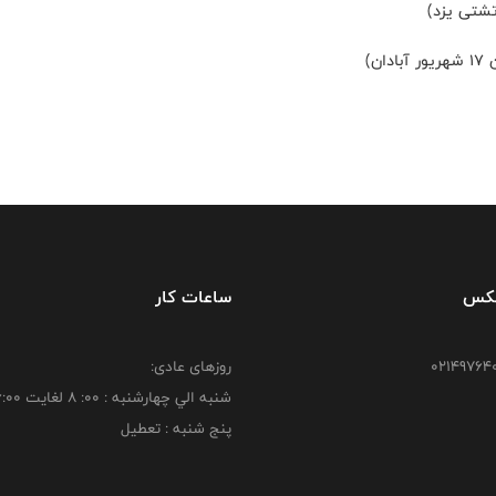
فکس
ساعات کار
روزهای عادی:
شنبه الي چهارشنبه : 00: 8 لغايت 16:00
پنج شنبه : تعطیل