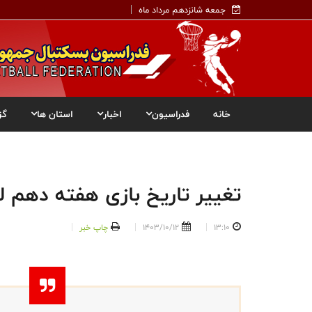
جمعه شانزدهم مرداد ماه
خانه
فدراسیون
اخبار
استان ها
گز
تغییر تاریخ بازی هفته دهم لی
13:10
1403/10/12
چاپ خبر