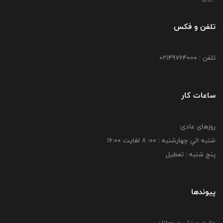
تلفن و فکس
تلفن : 02149764000
ساعات کار
روزهای عادی:
شنبه الي چهارشنبه : 00: 8 لغايت 16:00
پنج شنبه : تعطیل
پیوندها
وزارت ورزش و جوانان