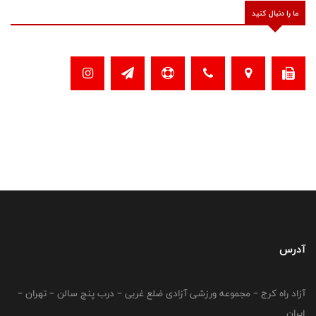
ما را دنبال کنید
آدرس
آزاد راه کرج – مجموعه ورزشی آزادی ضلع غربی – درب پنج سالن – تهران –
ایران