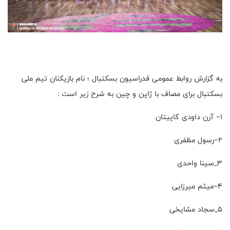
به گزارش روابط عمومی فدراسیون بسکتبال ؛ نام بازیکنان تیم ملی
بسکتبال برای مصاف با ژاپن و چین به شرح زیر است :
۱– آرن داودی کاپیتان
۲–رسول مظفری
۳_سینا واحدی
۴–میثم میرزایی
۵_سجاد مشایخی