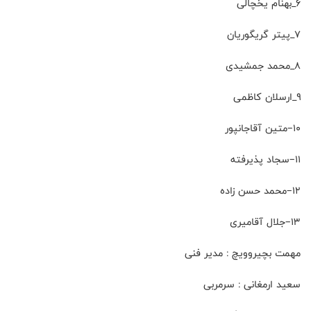
۶_بهنام یخچالی
۷_پیتر گریگوریان
۸_محمد جمشیدی
۹_ارسلان کاظمی
۱۰–متین آقاجانپور
۱۱–سجاد پذیرفته
۱۲–محمد حسن زاده
۱۳–جلال آقامیری
مهمت بچیروویچ : مدیر فنی
سعید ارمغانی : سرمربی