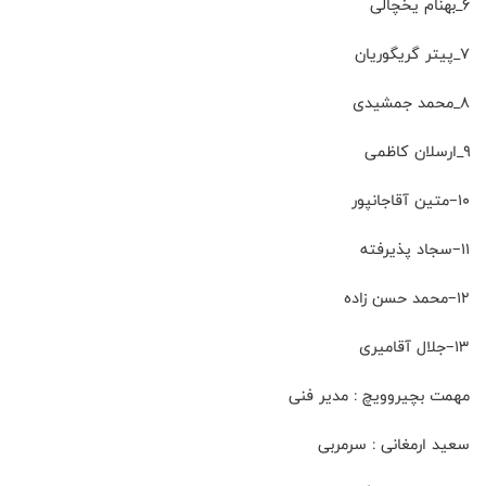
۶_بهنام یخچالی
۷_پیتر گریگوریان
۸_محمد جمشیدی
۹_ارسلان کاظمی
۱۰–متین آقاجانپور
۱۱–سجاد پذیرفته
۱۲–محمد حسن زاده
۱۳–جلال آقامیری
مهمت بچیروویچ : مدیر فنی
سعید ارمغانی : سرمربی