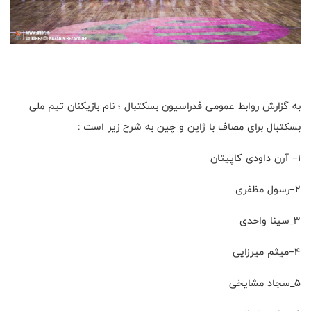
به گزارش روابط عمومی فدراسیون بسکتبال ؛ نام بازیکنان تیم ملی
بسکتبال برای مصاف با ژاپن و چین به شرح زیر است :
۱– آرن داودی کاپیتان
۲–رسول مظفری
۳_سینا واحدی
۴–میثم میرزایی
۵_سجاد مشایخی