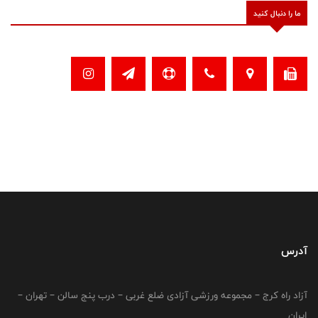
ما را دنبال کنید
آدرس
آزاد راه کرج – مجموعه ورزشی آزادی ضلع غربی – درب پنج سالن – تهران –
ایران