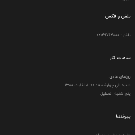
تلفن و فکس
تلفن : 02149764000
ساعات کار
روزهای عادی:
شنبه الي چهارشنبه : 00: 8 لغايت 16:00
پنج شنبه : تعطیل
پیوندها
وزارت ورزش و جوانان