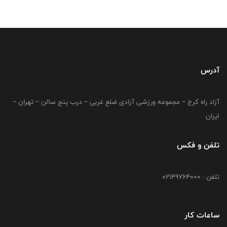
آدرس
آزاد راه کرج – مجموعه ورزشی آزادی ضلع غربی – درب پنج سالن – تهران –
ایران
تلفن و فکس
تلفن : 02149764000
ساعات کار