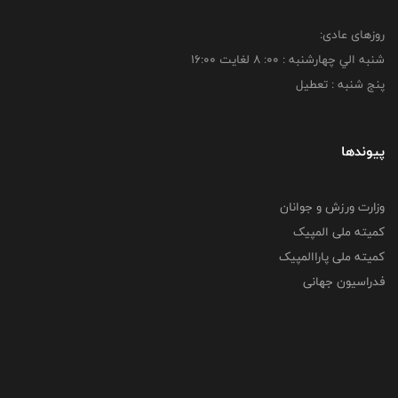
روزهای عادی:
شنبه الي چهارشنبه : 00: 8 لغايت 16:00
پنج شنبه : تعطیل
پیوندها
وزارت ورزش و جوانان
کمیته ملی المپیک
کمیته ملی پاراالمپیک
فدراسیون جهانی