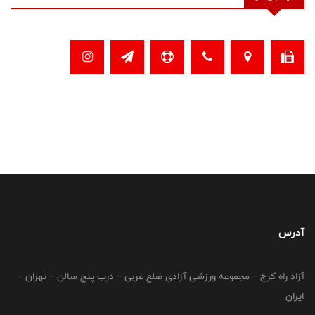
آدرس
آزاد راه کرج – مجموعه ورزشی آزادی ضلع غربی – درب پنج سالن – تهران –
ایران