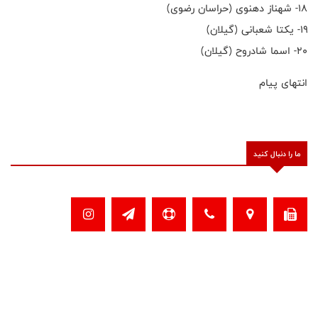
۱۸- شهناز دهنوی (حراسان رضوی)
۱۹- یکتا شعبانی (گیلان)
۲۰- اسما شادروح (گیلان)
انتهای پیام
ما را دنبال کنید