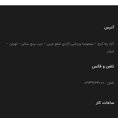
آدرس
آزاد راه کرج – مجموعه ورزشی آزادی ضلع غربی – درب پنج سالن – تهران –
ایران
تلفن و فکس
تلفن : 02149764000
ساعات کار