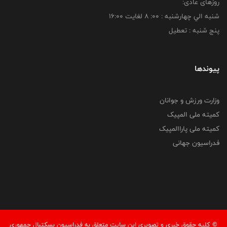
روزهای عادی:
شنبه الي چهارشنبه : 00: 8 لغايت 16:00
پنج شنبه : تعطیل
پیوندها
وزارت ورزش و جوانان
کمیته ملی المپیک
کمیته ملی پاراالمپیک
فدراسیون جهانی
© کليه حقوق خبری و تصويری اين سايت متعلق به فدراسیون بسکتبال جمهوری