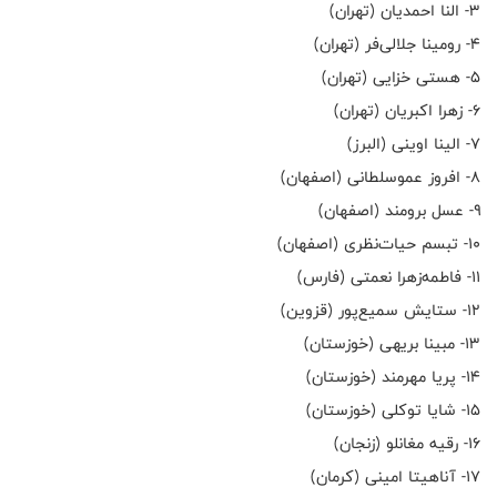
۳- النا احمدیان (تهران)
۴- رومینا جلالی‌فر (تهران)
۵- هستی خزایی (تهران)
۶- زهرا اکبریان (تهران)
۷- الینا اوینی (البرز)
۸- افروز عموسلطانی (اصفهان)
۹- عسل برومند (اصفهان)
۱۰- تبسم حیات‌نظری (اصفهان)
۱۱- فاطمه‌زهرا نعمتی (فارس)
۱۲- ستایش سمیع‌پور (قزوین)
۱۳- مبینا بریهی (خوزستان)
۱۴- پریا مهرمند (خوزستان)
۱۵- شایا توکلی (خوزستان)
۱۶- رقیه مغانلو (زنجان)
۱۷- آناهیتا امینی (کرمان)