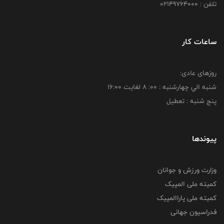
تلفن : 02149764000
ساعات کار
روزهای عادی:
شنبه الي چهارشنبه : 00: 8 لغايت 16:00
پنج شنبه : تعطیل
پیوندها
وزارت ورزش و جوانان
کمیته ملی المپیک
کمیته ملی پاراالمپیک
فدراسیون جهانی