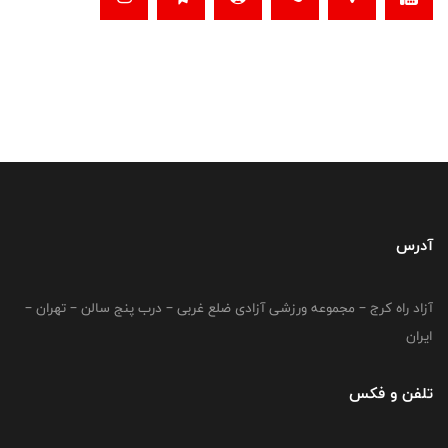
آدرس
آزاد راه کرج – مجموعه ورزشی آزادی ضلع غربی – درب پنج سالن – تهران –
ایران
تلفن و فکس