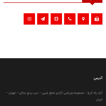
آدرس
آزاد راه کرج – مجموعه ورزشی آزادی ضلع غربی – درب پنج سالن – تهران –
ایران