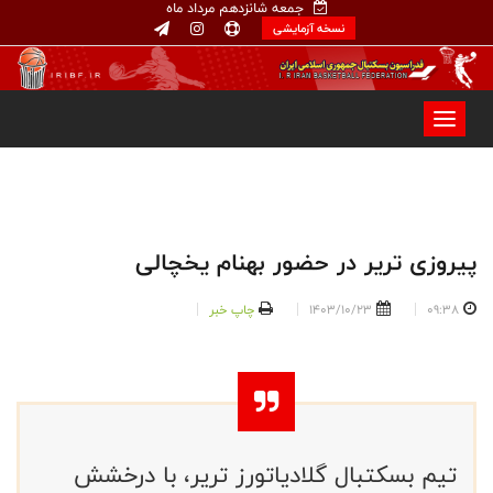
جمعه شانزدهم مرداد ماه
نسخه آزمایشی
پیروزی تریر در حضور بهنام یخچالی
09:38
1403/10/23
چاپ خبر
تیم بسکتبال گلادیاتورز تریر، با درخشش