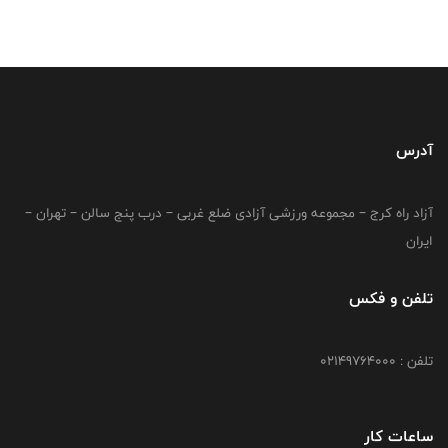
آدرس
آزاد راه کرج – مجموعه ورزشی آزادی ضلع غربی – درب پنج سالن – تهران –
ایران
تلفن و فکس
تلفن : 02149764000
ساعات کار