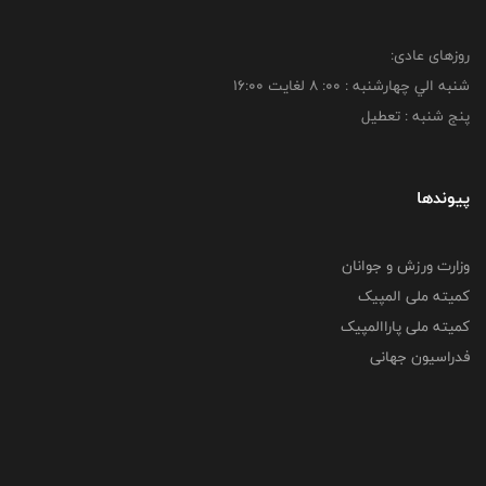
روزهای عادی:
شنبه الي چهارشنبه : 00: 8 لغايت 16:00
پنج شنبه : تعطیل
پیوندها
وزارت ورزش و جوانان
کمیته ملی المپیک
کمیته ملی پاراالمپیک
فدراسیون جهانی