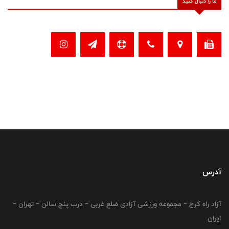
ما را دنبال کنید
آدرس
آزاد راه کرج – مجموعه ورزشی آزادی ضلع غربی – درب پنج سالن – تهران –
ایران