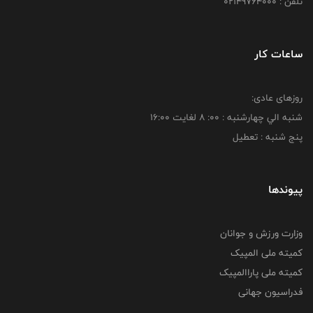
تلفن : 02149764000
ساعات کار
روزهای عادی:
شنبه الي چهارشنبه : 00: 8 لغايت 16:00
پنج شنبه : تعطیل
پیوندها
وزارت ورزش و جوانان
کمیته ملی المپیک
کمیته ملی پاراالمپیک
فدراسیون جهانی