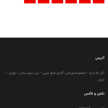
آدرس
آزاد راه کرج – مجموعه ورزشی آزادی ضلع غربی – درب پنج سالن – تهران –
ایران
تلفن و فکس