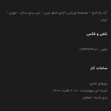
آزاد راه کرج – مجموعه ورزشی آزادی ضلع غربی – درب پنج سالن – تهران –
ایران
تلفن و فکس
تلفن : 02149764000
ساعات کار
روزهای عادی:
شنبه الي چهارشنبه : 00: 8 لغايت 16:00
پنج شنبه : تعطیل