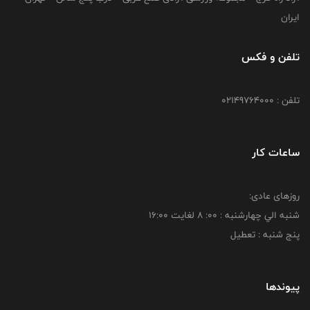
ایران
تلفن و فکس
تلفن : 02149764000
ساعات کار
روزهای عادی:
شنبه الي چهارشنبه : 00: 8 لغايت 16:00
پنج شنبه : تعطیل
پیوندها