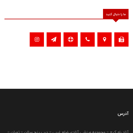
ما را دنبال کنید
آدرس
آزاد راه کرج – مجموعه ورزشی آزادی ضلع غربی – درب پنج سالن – تهران –