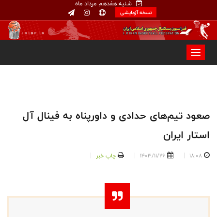
شنبه هفدهم مرداد ماه
نسخه آزمایشی
صعود تیم‌های حدادی و داورپناه به فینال آل
استار ایران
18:08
1403/11/26
چاپ خبر