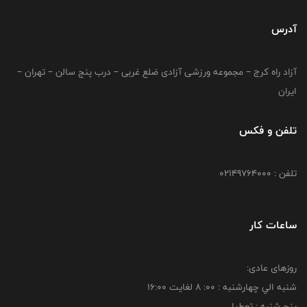
آدرس
آزاد راه کرج – مجموعه ورزشی آزادی ضلع غربی – درب پنج سالن – تهران –
ایران
تلفن و فکس
تلفن : 02149764000
ساعات کار
روزهای عادی:
شنبه الي چهارشنبه : 00: 8 لغايت 16:00
پنج شنبه : تعطیل