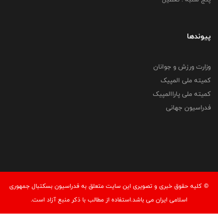
پیوندها
وزارت ورزش و جوانان
کمیته ملی المپیک
کمیته ملی پاراالمپیک
فدراسیون جهانی
© کليه حقوق خبری و تصويری اين سايت متعلق به فدراسیون بسکتبال جمهوری
اسلامی ایران می باشد.استفاده از مطالب با ذكر منبع آزاد است.