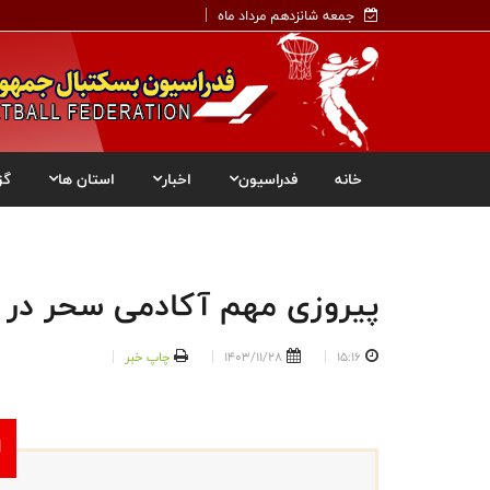
جمعه شانزدهم مرداد ماه
خانه
فدراسیون
اخبار
استان ها
گز
پیروزی مهم آکادمی سحر در نی
15:16
1403/11/28
چاپ خبر