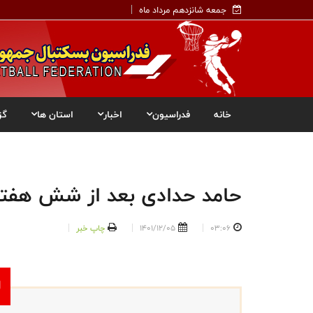
جمعه شانزدهم مرداد ماه
خانه
فدراسیون
اخبار
استان ها
گز
حامد حدادی بعد از شش هفته
03:06
1401/12/05
چاپ خبر