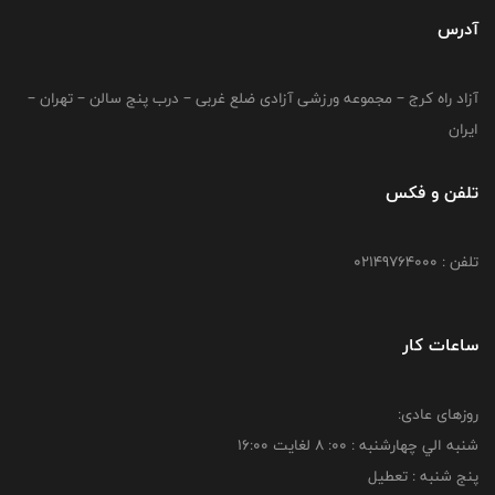
آدرس
آزاد راه کرج – مجموعه ورزشی آزادی ضلع غربی – درب پنج سالن – تهران –
ایران
تلفن و فکس
تلفن : 02149764000
ساعات کار
روزهای عادی:
شنبه الي چهارشنبه : 00: 8 لغايت 16:00
پنج شنبه : تعطیل