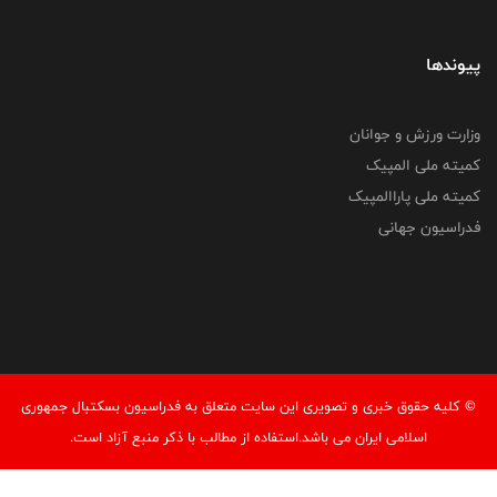
پیوندها
وزارت ورزش و جوانان
کمیته ملی المپیک
کمیته ملی پاراالمپیک
فدراسیون جهانی
© کليه حقوق خبری و تصويری اين سايت متعلق به فدراسیون بسکتبال جمهوری
اسلامی ایران می باشد.استفاده از مطالب با ذكر منبع آزاد است.