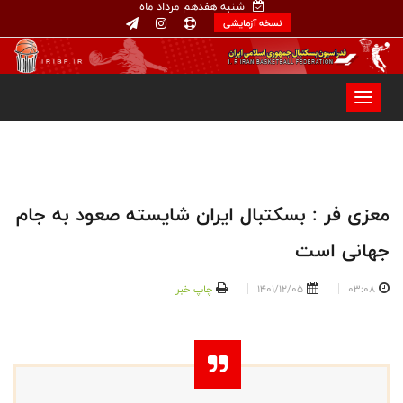
شنبه هفدهم مرداد ماه
نسخه آزمایشی
معزی فر : بسکتبال ایران شایسته صعود به جام
جهانی است
03:08
1401/12/05
چاپ خبر