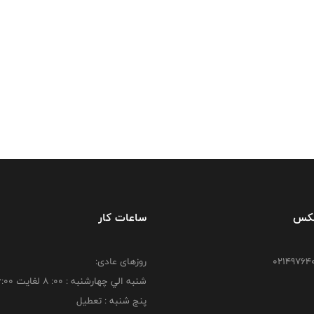
فکس
ساعات کار
روزهای عادی:
شنبه الي چهارشنبه : 00: 8 لغايت 16:00
پنج شنبه : تعطیل