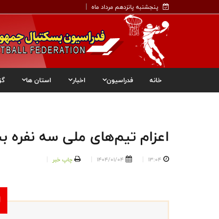
پنجشنبه پانزدهم مرداد ماه
خانه
فدراسیون
اخبار
استان ها
گز
اعزام تیم‌های ملی سه نفره بس
13:04
1404/01/04
چاپ خبر