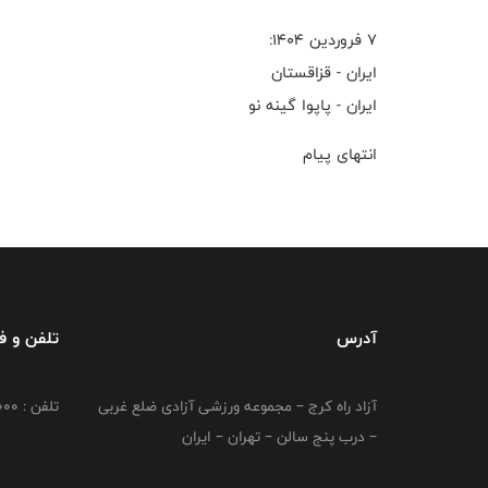
۷ فروردین ۱۴۰۴:
ایران - قزاقستان
ایران - پاپوا گینه نو
انتهای پیام
آدرس
تلفن و 
آزاد راه کرج – مجموعه ورزشی آزادی ضلع غربی
تلفن : 02149764000
– درب پنج سالن – تهران – ایران