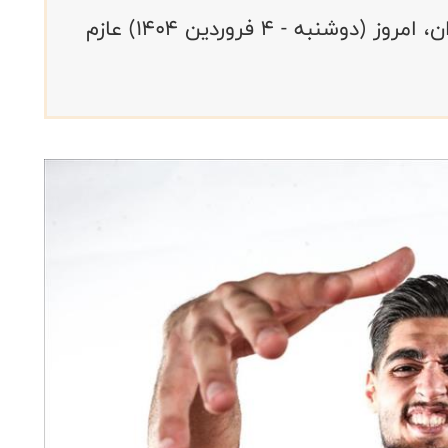
تیم‌های ملی سه نفره زنان و مردان ایران،‌ امروز (دوشنبه - ۴ فروردین ۱۴۰۴) عازم