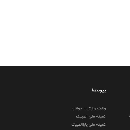
پیوندها
وزارت ورزش و جوانان
کمیته ملی المپیک
کمیته ملی پاراالمپیک