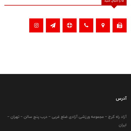
ما را دنبال کنید
آدرس
آزاد راه کرج – مجموعه ورزشی آزادی ضلع غربی – درب پنج سالن – تهران –
ایران