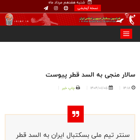
شنبه هفدهم مرداد ماه
نسخه آزمایشی
سالار منجی به السد قطر پیوست
14:18
1404/01/05
چاپ خبر
سنتر تیم ملی بسکتبال ایران به السد قطر