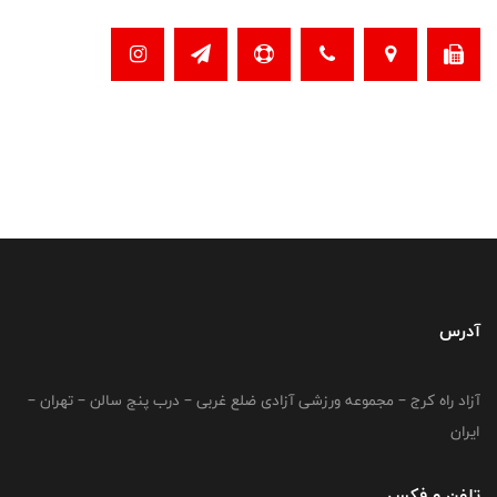
آدرس
آزاد راه کرج – مجموعه ورزشی آزادی ضلع غربی – درب پنج سالن – تهران –
ایران
تلفن و فکس