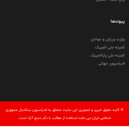
پیوندها
وزارت ورزش و جوانان
کمیته ملی المپیک
کمیته ملی پاراالمپیک
فدراسیون جهانی
© کليه حقوق خبری و تصويری اين سايت متعلق به فدراسیون بسکتبال جمهوری
اسلامی ایران می باشد.استفاده از مطالب با ذكر منبع آزاد است.