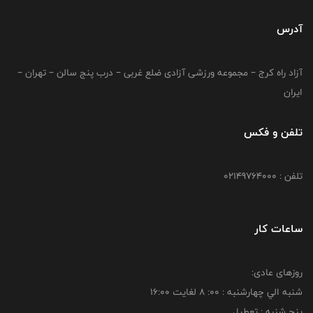
آدرس
آزاد راه کرج – مجموعه ورزشی آزادی ضلع غربی – درب پنج سالن – تهران –
ایران
تلفن و فکس
تلفن : 02149764000
ساعات کار
روزهای عادی:
شنبه الي چهارشنبه : 00: 8 لغايت 16:00
پنج شنبه : تعطیل