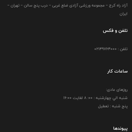
آزاد راه کرج – مجموعه ورزشی آزادی ضلع غربی – درب پنج سالن – تهران –
ایران
تلفن و فکس
تلفن : 02149764000
ساعات کار
روزهای عادی:
شنبه الي چهارشنبه : 00: 8 لغايت 16:00
پنج شنبه : تعطیل
پیوندها