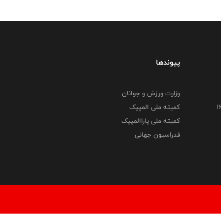
پیوندها
وزارت ورزش و جوانان
کمیته ملی المپیک
کمیته ملی پاراالمپیک
فدراسیون جهانی