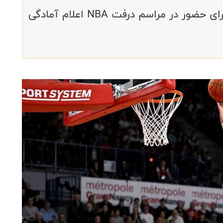
ستاره جوان تیم ملی بسکتبال ایران، برای حضور در مراسم درفت NBA اعلام آمادگی