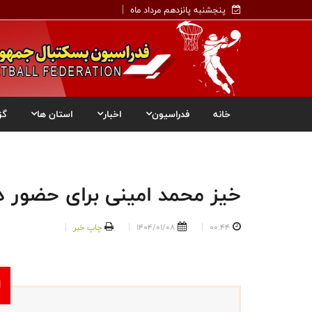
پنجشنبه پانزدهم مرداد ماه
خانه
فدراسیون
اخبار
استان ها
گز
خیز محمد امینی برای حضور در A
00:44
1404/01/08
چاپ خبر