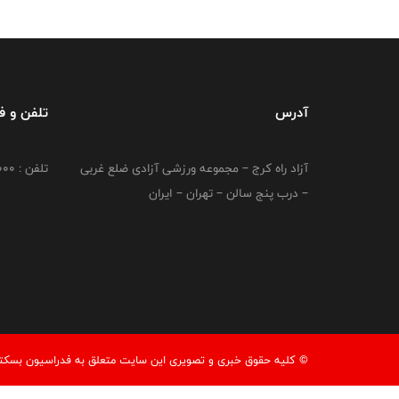
آدرس
تلفن و 
آزاد راه کرج – مجموعه ورزشی آزادی ضلع غربی
تلفن : 02149764000
– درب پنج سالن – تهران – ایران
© کليه حقوق خبری و تصويری اين سايت متعلق به فدراسیون بسکتبال