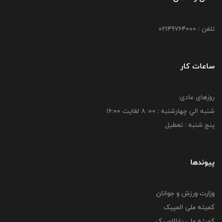
تلفن : 02149764000
ساعات کار
روزهای عادی:
شنبه الي چهارشنبه : 00: 8 لغايت 16:00
پنج شنبه : تعطیل
پیوندها
وزارت ورزش و جوانان
کمیته ملی المپیک
کمیته ملی پاراالمپیک