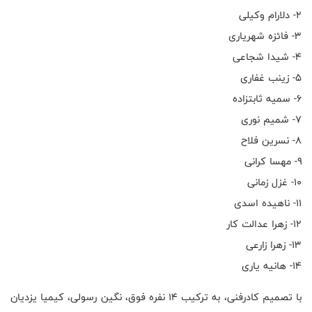
۲- دلارام وکیلی
۳- ⁠فائزه شهریاری
۴- ⁠شیدا شجاعی
۵- ⁠زینب غفاری
۶- ⁠سمیه ثابتزاده
۷- ⁠شمیم نوری
۸- ⁠نسرین فلاح
۹- مهسا کرانی
۱۰- ⁠غزل زمانی
۱۱- ناهیده اسدی
۱۲- ⁠زهرا عدالت کار
۱۳- ⁠زهرا زارعی
۱۴- هانیه یاری
با تصمیم کادرفنی، به ترکیب ۱۴ نفره فوق، نگین رسولی، کیمیا یزدیان