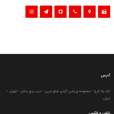
آدرس
آزاد راه کرج – مجموعه ورزشی آزادی ضلع غربی – درب پنج سالن – تهران –
ایران
تلفن و فکس