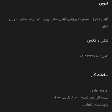
آدرس
آزاد راه کرج – مجموعه ورزشی آزادی ضلع غربی – درب پنج سالن – تهران –
ایران
تلفن و فکس
تلفن : 02149764000
ساعات کار
روزهای عادی:
شنبه الي چهارشنبه : 00: 8 لغايت 16:00
پنج شنبه : تعطیل