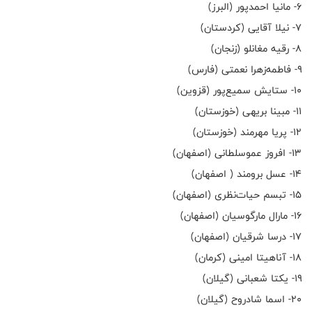
۶- مانیا احمدپور (البرز)
۷- نیلا آقایی (کردستان)
۸- رقیه مغانلو (زنجان)
۹- فاطمه‌زهرا نعمتی (فارس)
۱۰- ستایش سمیع‌پور (قزوین)
۱۱- مبینا بریهی (خوزستان)
۱۲- پریا مهرمند (خوزستان)
۱۳- افروز عموسلطانی (اصفهان)
۱۴- عسل برومند ( اصفهان)
۱۵- تبسم حیات‌نظری (اصفهان)
۱۶- مارال مارگوسیان (اصفهان)
۱۷- درسا شرقیان (اصفهان)
۱۸- آناهیتا امینی (کرمان)
۱۹- یکتا شعبانی (گیلان)
۲۰- اسما شادروح (گیلان)