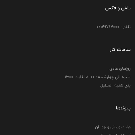
تلفن و فکس
تلفن : 02149764000
ساعات کار
روزهای عادی:
شنبه الي چهارشنبه : 00: 8 لغايت 16:00
پنج شنبه : تعطیل
پیوندها
وزارت ورزش و جوانان