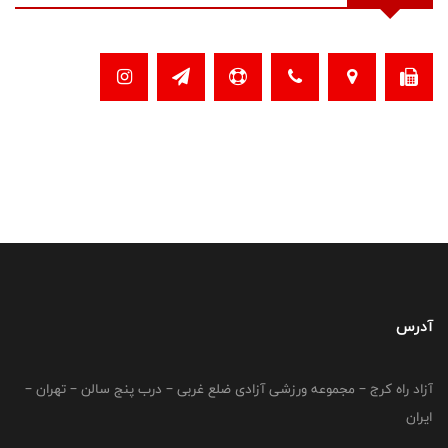
آدرس
آزاد راه کرج – مجموعه ورزشی آزادی ضلع غربی – درب پنج سالن – تهران –
ایران